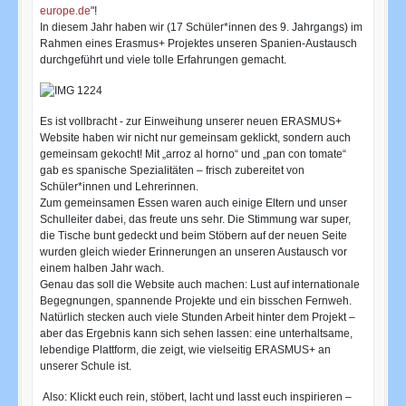
europe.de
"!
In diesem Jahr haben wir (17 Schüler*innen des 9. Jahrgangs) im
Rahmen eines Erasmus+ Projektes unseren Spanien-Austausch
durchgeführt und viele tolle Erfahrungen gemacht.
Es ist vollbracht - zur Einweihung unserer neuen ERASMUS+
Website haben wir nicht nur gemeinsam geklickt, sondern auch
gemeinsam gekocht! Mit „arroz al horno“ und „pan con tomate“
gab es spanische Spezialitäten – frisch zubereitet von
Schüler*innen und Lehrerinnen.
Zum gemeinsamen Essen waren auch einige Eltern und unser
Schulleiter dabei, das freute uns sehr. Die Stimmung war super,
die Tische bunt gedeckt und beim Stöbern auf der neuen Seite
wurden gleich wieder Erinnerungen an unseren Austausch vor
einem halben Jahr wach.
Genau das soll die Website auch machen: Lust auf internationale
Begegnungen, spannende Projekte und ein bisschen Fernweh.
Natürlich stecken auch viele Stunden Arbeit hinter dem Projekt –
aber das Ergebnis kann sich sehen lassen: eine unterhaltsame,
lebendige Plattform, die zeigt, wie vielseitig ERASMUS+ an
unserer Schule ist.
Also: Klickt euch rein, stöbert, lacht und lasst euch inspirieren –