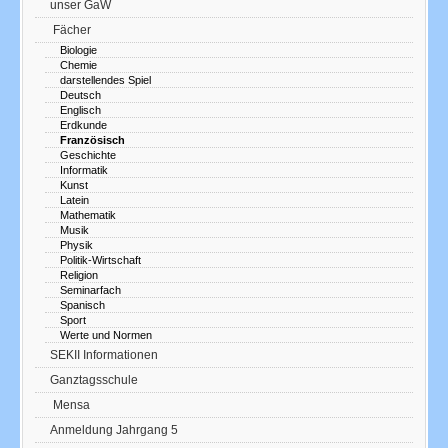
unser GaW
Fächer
Biologie
Chemie
darstellendes Spiel
Deutsch
Englisch
Erdkunde
Französisch
Geschichte
Informatik
Kunst
Latein
Mathematik
Musik
Physik
Politik-Wirtschaft
Religion
Seminarfach
Spanisch
Sport
Werte und Normen
SEKII Informationen
Ganztagsschule
Mensa
Anmeldung Jahrgang 5