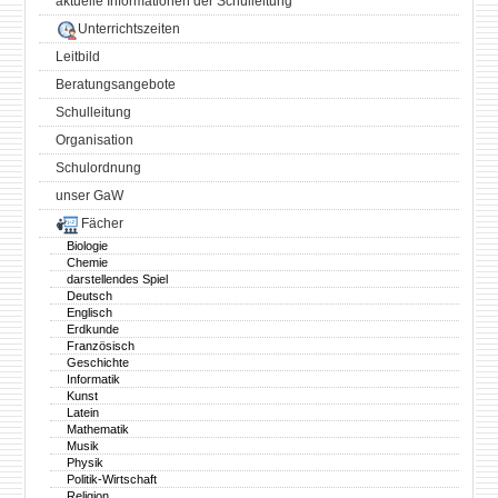
aktuelle Informationen der Schulleitung
Unterrichtszeiten
Leitbild
Beratungsangebote
Schulleitung
Organisation
Schulordnung
unser GaW
Fächer
Biologie
Chemie
darstellendes Spiel
Deutsch
Englisch
Erdkunde
Französisch
Geschichte
Informatik
Kunst
Latein
Mathematik
Musik
Physik
Politik-Wirtschaft
Religion