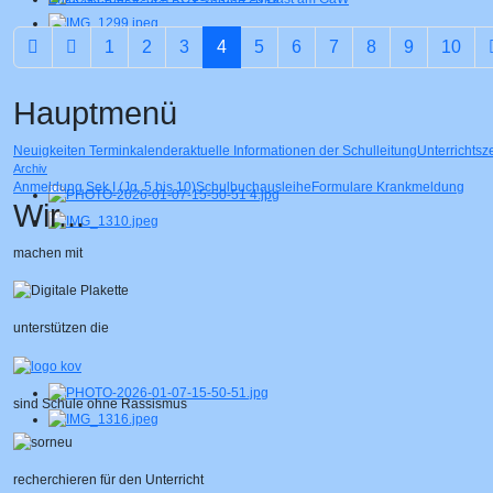
1
2
3
4
5
6
7
8
9
10
Hauptmenü
Neuigkeiten
Terminkalender
aktuelle Informationen der Schulleitung
Unterrichtsz
Archiv
Anmeldung Sek I (Jg. 5 bis 10)
Schulbuchausleihe
Formulare
Krankmeldung
Wir...
machen mit
unterstützen die
sind Schule ohne Rassismus
recherchieren für den Unterricht