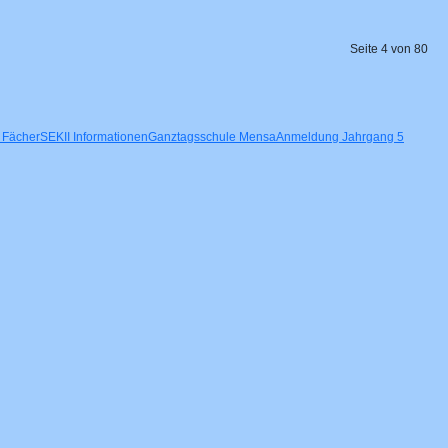
Seite 4 von 80
Fächer
SEKII Informationen
Ganztagsschule
Mensa
Anmeldung Jahrgang 5