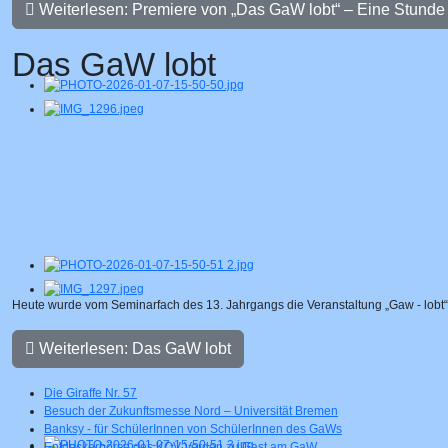
Weiterlesen: Premiere von „Das GaW lobt“ – Eine Stunde 
Das GaW lobt
Heute wurde vom Seminarfach des 13. Jahrgangs die Veranstaltung „Gaw - lobt“ 
Weiterlesen: Das GaW lobt
Die Giraffe Nr. 57
Besuch der Zukunftsmesse Nord – Universität Bremen
Banksy - für SchülerInnen von SchülerInnen des GaWs
Entdeckerbörse des KOV Verden zu Gast am GaW