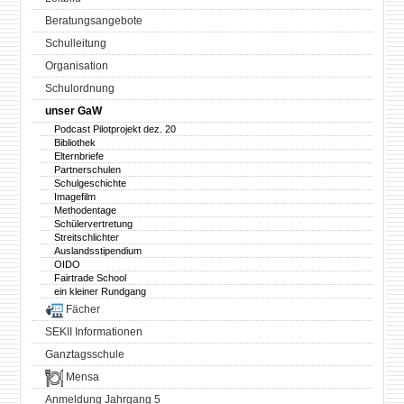
Beratungsangebote
Schulleitung
Organisation
Schulordnung
unser GaW
Podcast Pilotprojekt dez. 20
Bibliothek
Elternbriefe
Partnerschulen
Schulgeschichte
Imagefilm
Methodentage
Schülervertretung
Streitschlichter
Auslandsstipendium
OIDO
Fairtrade School
ein kleiner Rundgang
Fächer
SEKII Informationen
Ganztagsschule
Mensa
Anmeldung Jahrgang 5