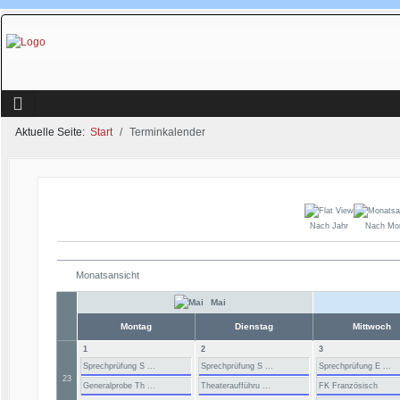
Aktuelle Seite:
Start
Terminkalender
Nach Jahr
Nach Mo
Monatsansicht
Mai
Montag
Dienstag
Mittwoch
1
2
3
Sprechprüfung S ...
Sprechprüfung S ...
Sprechprüfung E ...
23
Generalprobe Th ...
Theateraufführu ...
FK Französisch