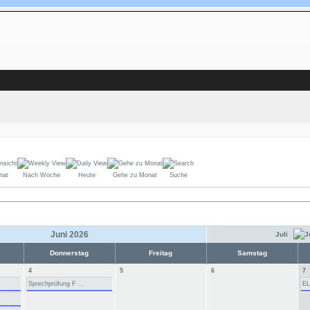
nat
Nach Woche
Heute
Gehe zu Monat
Suche
Juni 2026
Juli
Donnerstag
Freitag
Samstag
4
5
6
7
Sprechprüfung F ...
EL