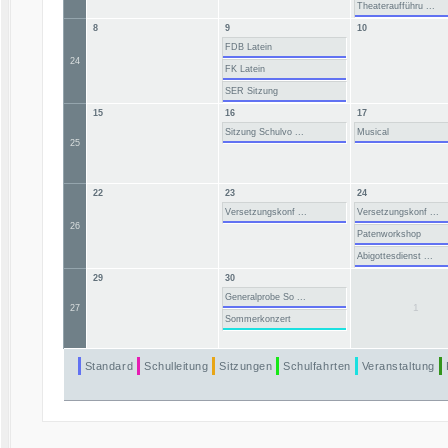
Theateraufführu ...
8
9
10
FDB Latein
24
FK Latein
SER Sitzung
15
16
17
Sitzung Schulvo ...
Musical
25
22
23
24
Versetzungskonf ...
Versetzungskonf ...
26
Patenworkshop
Abigottesdienst ...
29
30
Generalprobe So ...
1
27
Sommerkonzert
Standard
Schulleitung
Sitzungen
Schulfahrten
Veranstaltung