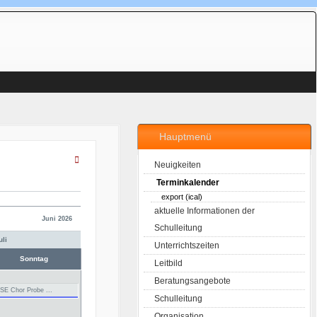
Hauptmenü
Neuigkeiten
Terminkalender
export (ical)
aktuelle Informationen der
Juni 2026
Schulleitung
Unterrichtszeiten
Sonntag
Leitbild
Beratungsangebote
SE Chor Probe ...
Schulleitung
Organisation