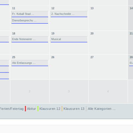
11
12
13
14
Fr. Koball Stad ...
2. Nachschreibt ...
Dienstbesprechu ...
18
19
20
21
Ende Noteneintr ...
Musical
25
26
27
28
Abi Entlassungs ...
EL
2
3
4
Ferien/Feiertag
Abitur
Klausuren 12
Klausuren 13
Alle Kategorien ...