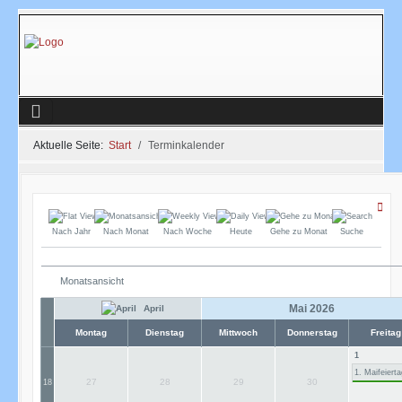
Aktuelle Seite:
Start
Terminkalender
Nach Jahr
Nach Monat
Nach Woche
Heute
Gehe zu Monat
Suche
Monatsansicht
Mai 2026
April
Montag
Dienstag
Mittwoch
Donnerstag
Freitag
1
1. Maifeiert
27
28
29
30
18