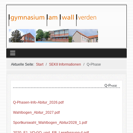
Aktuelle Seite:
Start
SEKII Informationen
Q-Phase
Q-Phase
Q-Phasen-Info-Abitur_2026.pdf
Wahlbogen_Abitur_2027.pdf
Sportkurswahl_Wahlbogen_Abitur2028_1.pdf
2020_E1_VO-GO_und_EB_Lesefassung-4.pdf