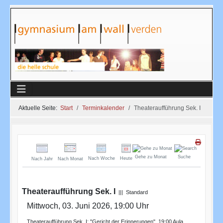
Aktuelle Seite:
Start
Terminkalender
Theateraufführung Sek. I
Gehe zu Monat
Suche
Nach Woche
Heute
Nach Jahr
Nach Monat
Theateraufführung Sek. I
||| Standard
Mittwoch, 03. Juni 2026, 19:00 Uhr
Theateraufführung Sek. I: "Gericht der Erinnerungen", 19:00 Aula