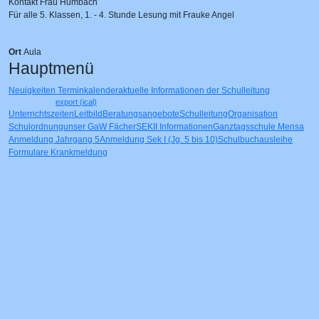
Kontakt
Frau Humbach
Für alle 5. Klassen, 1. - 4. Stunde Lesung mit Frauke Angel
Ort
Aula
Hauptmenü
Neuigkeiten
Terminkalender
aktuelle Informationen der Schulleitung
export (ical)
Unterrichtszeiten
Leitbild
Beratungsangebote
Schulleitung
Organisation
Schulordnung
unser GaW
Fächer
SEKII Informationen
Ganztagsschule
Mensa
Anmeldung Jahrgang 5
Anmeldung Sek I (Jg. 5 bis 10)
Schulbuchausleihe
Formulare
Krankmeldung