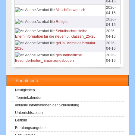
04-16
2026-
Mitschülerwunsch
04-16
2026-
Religion
04-16
Schulbuchausleihe
2026-
04-16
Elterninformation für die neuen 5. Klassen_25-26
geHa_Anmeldeformular_
2026-
04-16
2026
gesundheitliche
2026-
04-16
Besonderheiten_Ergänzungsbogen
Hauptmenü
Neuigkeiten
Terminkalender
aktuelle Informationen der Schulleitung
Unterrichtszeiten
Leitbild
Beratungsangebote