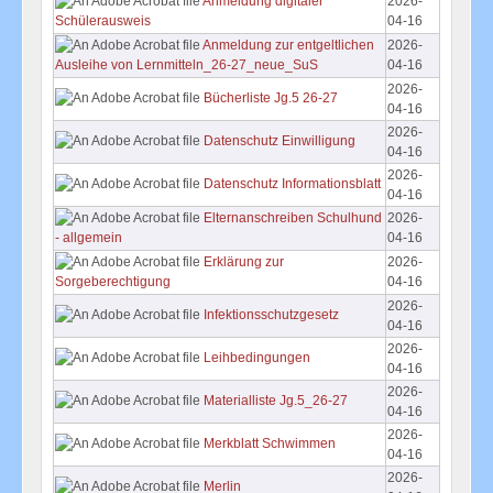
Anmeldung digitaler
2026-
04-16
Schülerausweis
Anmeldung zur entgeltlichen
2026-
04-16
Ausleihe von Lernmitteln_26-27_neue_SuS
2026-
Bücherliste Jg.5 26-27
04-16
2026-
Datenschutz Einwilligung
04-16
2026-
Datenschutz Informationsblatt
04-16
Elternanschreiben Schulhund
2026-
04-16
- allgemein
Erklärung zur
2026-
04-16
Sorgeberechtigung
2026-
Infektionsschutzgesetz
04-16
2026-
Leihbedingungen
04-16
2026-
Materialliste Jg.5_26-27
04-16
2026-
Merkblatt Schwimmen
04-16
2026-
Merlin