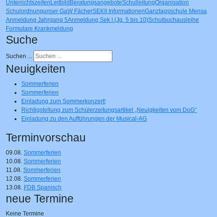
Unterrichtszeiten
Leitbild
Beratungsangebote
Schulleitung
Organisation
Schulordnung
unser GaW
Fächer
SEKII Informationen
Ganztagsschule
Mensa
Anmeldung Jahrgang 5
Anmeldung Sek I (Jg. 5 bis 10)
Schulbuchausleihe
Formulare
Krankmeldung
Suche
Suchen ...
Neuigkeiten
Sommerferien
Sommerferien
Einladung zum Sommerkonzert!
Richtigstellung zum Schülerzeitungsartikel „Neuigkeiten vom DoG“
Einladung zu den Aufführungen der Musical-AG
Terminvorschau
09.08.
Sommerferien
10.08.
Sommerferien
11.08.
Sommerferien
12.08.
Sommerferien
13.08.
FDB Spanisch
neue Termine
Keine Termine