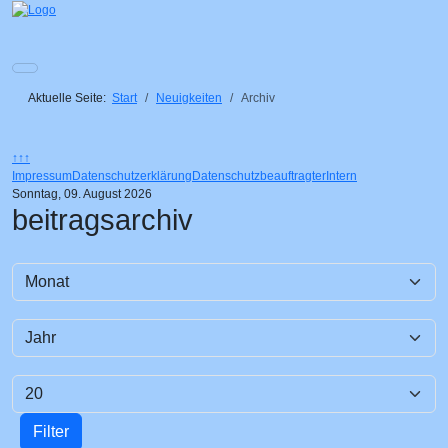
Aktuelle Seite:
Start
Neuigkeiten
Archiv
↑↑↑
Impressum
Datenschutzerklärung
Datenschutzbeauftragter
Intern
Sonntag, 09. August 2026
beitragsarchiv
Monat
Filter
Jahr
Anzeige #
Filter