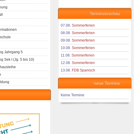
nung
Terminvorschau
aW
07.08.
Sommerferien
ormationen
08.08.
Sommerferien
schule
09.08.
Sommerferien
10.08.
Sommerferien
g Jahrgang 5
11.08.
Sommerferien
 Sek I (Jg. 5 bis 10)
12.08.
Sommerferien
hausleihe
13.08.
FDB Spanisch
e
ldung
neue Termine
Keine Termine