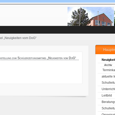
ikel „Neuigkeiten vom DoG“
Haupt
gstellung zum Schülerzeitungsartikel „Neuigkeiten vom DoG“
Neuigkei
Archiv
Terminka
aktuelle 
Schulleit
Unterrich
Leitbild
Beratung
Schulleit
Organisa