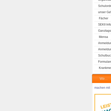
Schulord
unser G
Fächer
SEKII Inf
Ganztags
Mensa
Anmeldun
Anmeldung
Schulbuc
Formular
Krankme
Wir...
machen mit