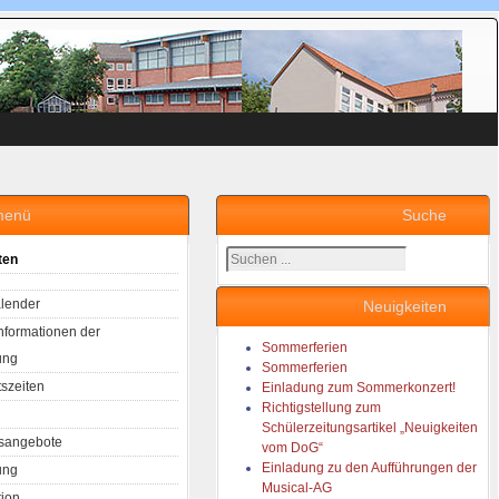
menü
Suche
Suchen
ten
...
lender
Neuigkeiten
Informationen der
Sommerferien
ung
Sommerferien
tszeiten
Einladung zum Sommerkonzert!
Richtigstellung zum
Schülerzeitungsartikel „Neuigkeiten
sangebote
vom DoG“
Einladung zu den Aufführungen der
ung
Musical-AG
tion